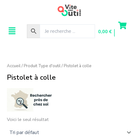
Aller
au
contenu
Menu
0,00
€
Accueil
/ Produit Type d'outil / Pistolet à colle
Pistolet à colle
Voici le seul résultat
Rechercher dans le(s) département(s) :