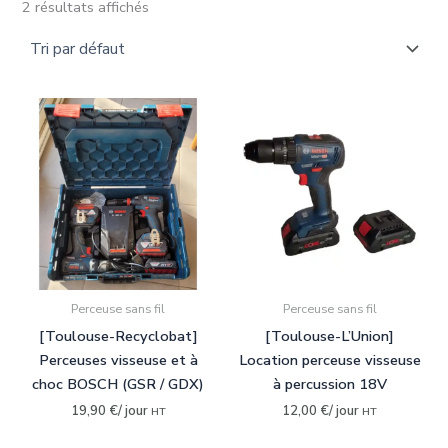
2 résultats affichés
Rechercher dans le(s) département(s) :
09-Ariège
(0)
31-Haute-Garonne
(2)
33-Gironde
(0)
34-Hérault
(0)
Rechercher un matériel disponible :
Affleureuse
(0)
Perceuse sans fil
Perceuse sans fil
Aspirateur
(0)
[Toulouse-Recyclobat]
[Toulouse-L’Union]
Autolaveuse
(0)
Perceuses visseuse et à
Location perceuse visseuse
choc BOSCH (GSR / GDX)
à percussion 18V
Cloueur-clouteuse
(0)
19,90
€
/ jour
12,00
€
/ jour
HT
HT
Compresseur
(0)