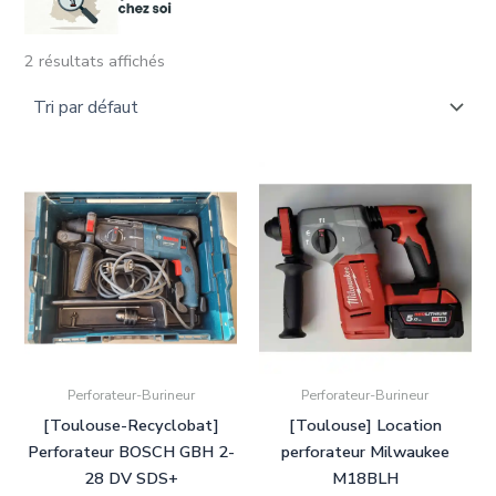
2 résultats affichés
Rechercher dans le(s) département(s) :
09-Ariège
(0)
31-Haute-Garonne
(2)
33-Gironde
(0)
34-Hérault
(0)
Rechercher un matériel disponible :
Affleureuse
(0)
Perforateur-Burineur
Perforateur-Burineur
Aspirateur
(0)
[Toulouse-Recyclobat]
[Toulouse] Location
Autolaveuse
(0)
Perforateur BOSCH GBH 2-
perforateur Milwaukee
28 DV SDS+
M18BLH
Cloueur-clouteuse
(0)