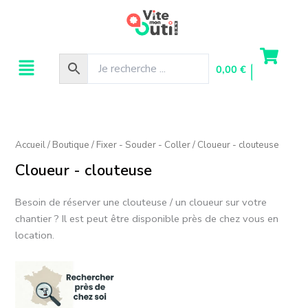
Aller
au
contenu
Menu
0,00
€
Accueil
/
Boutique
/
Fixer - Souder - Coller
/ Cloueur - clouteuse
Cloueur - clouteuse
Besoin de réserver une clouteuse / un cloueur sur votre
chantier ? Il est peut être disponible près de chez vous en
location.