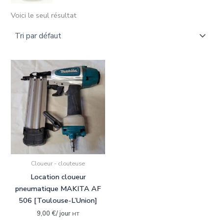
Voici le seul résultat
Rechercher dans le(s) département(s) :
09-Ariège
(0)
31-Haute-Garonne
(1)
33-Gironde
(0)
34-Hérault
(0)
Rechercher un matériel disponible :
Affleureuse
(0)
Cloueur - clouteuse
Aspirateur
(0)
Location cloueur
Autolaveuse
(0)
pneumatique MAKITA AF
506 [Toulouse-L’Union]
Cloueur-clouteuse
(1)
9,00
€
/ jour
HT
Compresseur
(0)