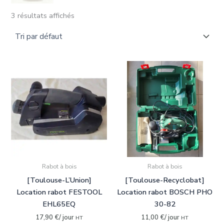
3 résultats affichés
Rechercher dans le(s) département(s) :
09-Ariège
(0)
31-Haute-Garonne
(3)
33-Gironde
(0)
34-Hérault
(0)
Rechercher un matériel disponible :
Affleureuse
(0)
Rabot à bois
Rabot à bois
Aspirateur
(0)
[Toulouse-L’Union]
[Toulouse-Recyclobat]
Autolaveuse
(0)
Location rabot FESTOOL
Location rabot BOSCH PHO
EHL65EQ
30-82
Cloueur-clouteuse
(0)
17,90
€
/ jour
11,00
€
/ jour
HT
HT
Compresseur
(0)