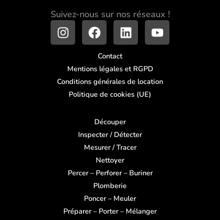
Suivez-nous sur nos réseaux !
I
F
L
Y
n
a
i
o
s
c
n
u
Contact
t
e
k
t
Mentions légales et RGPD
a
b
e
u
Conditions générales de location
g
o
d
b
Politique de cookies (UE)
r
o
i
e
a
k
n
m
Découper
Inspecter / Détecter
Mesurer / Tracer
Nettoyer
Percer – Perforer – Buriner
Plomberie
Poncer – Meuler
Préparer – Porter – Mélanger