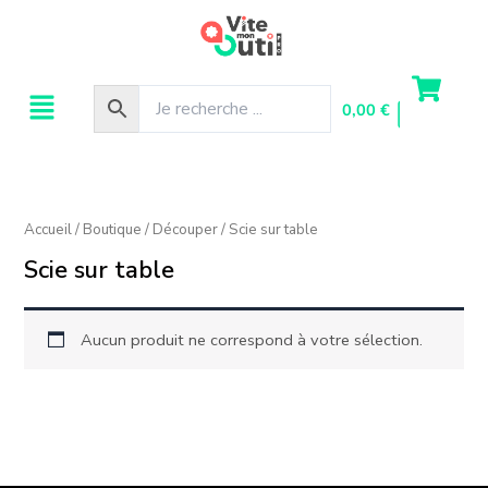
Aller
au
contenu
Menu
0,00
€
Accueil
/
Boutique
/
Découper
/ Scie sur table
Scie sur table
Aucun produit ne correspond à votre sélection.