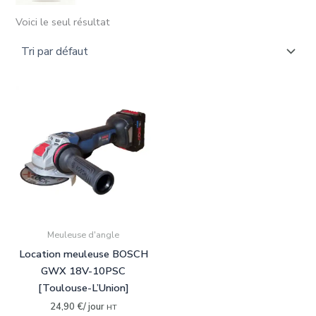
Voici le seul résultat
Rechercher dans le(s) département(s) :
09-Ariège
(0)
31-Haute-Garonne
(1)
33-Gironde
(0)
34-Hérault
(0)
Rechercher un matériel disponible :
Affleureuse
(0)
Meuleuse d'angle
Aspirateur
(0)
Location meuleuse BOSCH
Autolaveuse
(0)
GWX 18V-10PSC
[Toulouse-L’Union]
Cloueur-clouteuse
(0)
24,90
€
/ jour
HT
Compresseur
(0)