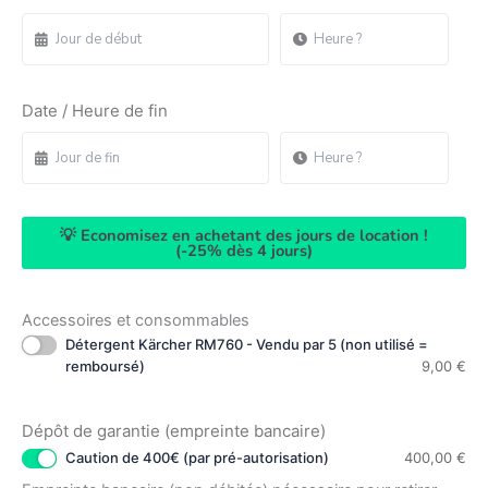
Date / Heure de fin
💡 Economisez en achetant des jours de location !
(-25% dès 4 jours)
Accessoires et consommables
Détergent Kärcher RM760 - Vendu par 5 (non utilisé =
remboursé)
9,00
€
Dépôt de garantie (empreinte bancaire)
Caution de 400€ (par pré-autorisation)
400,00
€