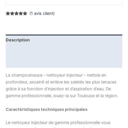
(
1
avis client)
Noté
1
5.00
sur 5
basé sur
notation
client
Description
Informations complémentaires
Avis (1)
La shampouineuse – nettoyeur injecteur – nettoie en
profondeur, assainit et enlève les saletés les plus tenaces
grâce à sa fonction d’injection et d’aspiration d’eau. De
gamme professionnelle, louez-la sur Toulouse et la région.
Caractéristiques techniques principales
Le nettoyeur injecteur de gamme professionnelle vous