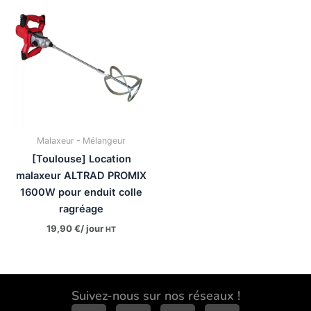
Malaxeur - Mélangeur
[Toulouse] Location
malaxeur ALTRAD PROMIX
1600W pour enduit colle
ragréage
19,90
€
/ jour
HT
Suivez-nous sur nos réseaux !