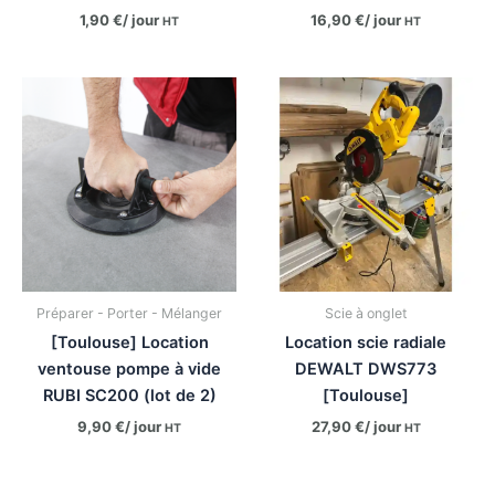
1,90
€
/ jour
16,90
€
/ jour
HT
HT
Préparer - Porter - Mélanger
Scie à onglet
[Toulouse] Location
Location scie radiale
ventouse pompe à vide
DEWALT DWS773
RUBI SC200 (lot de 2)
[Toulouse]
9,90
€
/ jour
27,90
€
/ jour
HT
HT