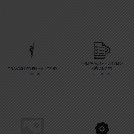
34-Hérault
(0)
Rechercher un matériel disponible :
Affleureuse
(1)
Aspirateur
(2)
Autolaveuse
(1)
Cloueur-clouteuse
(1)
PRÉPARER - PORTER -
TRAVAILLER EN HAUTEUR
MÉLANGER
Compresseur
(2)
1 PRODUIT
4 PRODUITS
Coupe carreau manuel
(1)
Diable de transport
(0)
Disqueuse
(1)
Découpe carrelage
(1)
Découpeuse thermique
(1)
Défonceuse
(1)