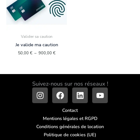
Valider sa caution
Je valide ma caution
50,00
€
–
900,00
€
Suivez-nous sur nos réseaux !
I
F
L
Y
n
a
i
o
s
c
n
u
Contact
t
e
k
t
Mentions légales et RGPD
a
b
e
u
Conditions générales de location
g
o
d
b
Politique de cookies (UE)
r
o
i
e