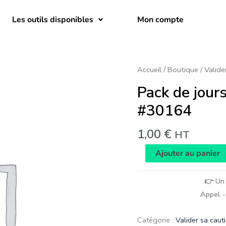
Les outils disponibles
Mon compte
quantité
Accueil
/
Boutique
/
Valide
de
Pack de jour
Pack
de
#30164
jours
prépayés
pour
1,00
€
HT
outil
#30164
Ajouter au panier
👉 Un 
Appel -
Catégorie :
Valider sa caut