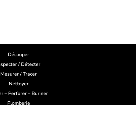
Découper
nspecter / Détecter
Mesurer / Tracer
Nettoyer
r – Perforer – Buriner
Plomberie
Poncer – Meuler
rer – Porter – Mélanger
Travailler le bois