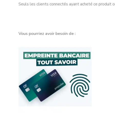
Seuls les clients connectés ayant acheté ce produit ont
Vous pourriez avoir besoin de :
Plage
de
prix :
50,00 €
à
900,00 €