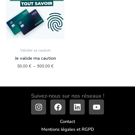
50,00 €
à
900,00 €
Valider sa caution
Je valide ma caution
50,00
€
–
900,00
€
Suivez-nous sur nos réseaux !
I
F
L
Y
n
a
i
o
s
c
n
u
Contact
t
e
k
t
Mentions légales et RGPD
a
b
e
u