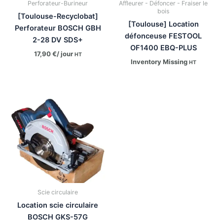
Perforateur-Burineur
Affleurer - Défoncer - Fraiser le
bois
[Toulouse-Recyclobat]
[Toulouse] Location
Perforateur BOSCH GBH
défonceuse FESTOOL
2-28 DV SDS+
OF1400 EBQ-PLUS
17,90
€
/ jour
HT
Inventory Missing
HT
Scie circulaire
Location scie circulaire
BOSCH GKS-57G