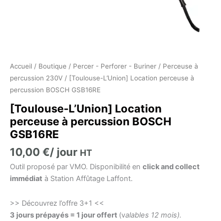
Accueil
/
Boutique
/
Percer - Perforer - Buriner
/
Perceuse à
percussion 230V
/ [Toulouse-L’Union] Location perceuse à
percussion BOSCH GSB16RE
[Toulouse-L’Union] Location
perceuse à percussion BOSCH
GSB16RE
10,00
€
/ jour
HT
Outil proposé par VMO. Disponibilité en
click and collect
immédiat
à Station Affûtage Laffont.
>> Découvrez l’offre 3+1 <<
3 jours prépayés = 1 jour offert
(v
alables 12 mois).