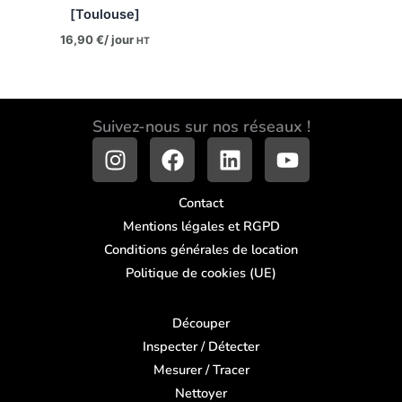
[Toulouse]
16,90
€
/ jour
HT
Suivez-nous sur nos réseaux !
I
F
L
Y
n
a
i
o
s
c
n
u
Contact
t
e
k
t
Mentions légales et RGPD
a
b
e
u
Conditions générales de location
g
o
d
b
Politique de cookies (UE)
r
o
i
e
a
k
n
m
Découper
Inspecter / Détecter
Mesurer / Tracer
Nettoyer