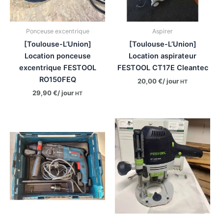
Ponceuse excentrique
Aspirer
[Toulouse-L’Union]
[Toulouse-L’Union]
Location ponceuse
Location aspirateur
excentrique FESTOOL
FESTOOL CT17E Cleantec
RO150FEQ
20,00
€
/ jour
HT
29,90
€
/ jour
HT