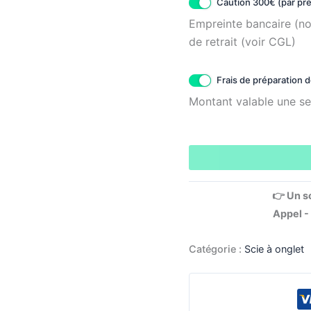
Caution 300€ (par pré
Empreinte bancaire (non
de retrait (voir CGL)
Frais de préparation
Montant valable une se
👉 Un s
Appel -
Catégorie :
Scie à onglet