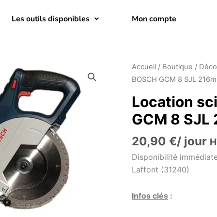
Les outils disponibles
Mon compte
Accueil
/
Boutique
/
Déco
BOSCH GCM 8 SJL 216mm
Location sc
GCM 8 SJL 
20,90
€
/ jour
H
Disponibilité
immédiat
Laffont (31240)
Infos clés
: