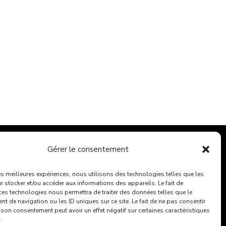
Découper
Gérer le consentement
nspecter / Détecter
les meilleures expériences, nous utilisons des technologies telles que les
Mesurer / Tracer
 stocker et/ou accéder aux informations des appareils. Le fait de
Nettoyer
ces technologies nous permettra de traiter des données telles que le
 de navigation ou les ID uniques sur ce site. Le fait de ne pas consentir
r – Perforer – Buriner
r son consentement peut avoir un effet négatif sur certaines caractéristiques
.
Plomberie